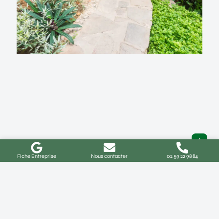
Fiche Entreprise
Nous contacter
02 59 22 98 84
Aménagement de jardin à Buchy :
idées, coûts et démarches
Comment réussir votre projet d’aménagement de
jardin à Buchy ? Vous habitez à Buchy ou
Lire La Suite »