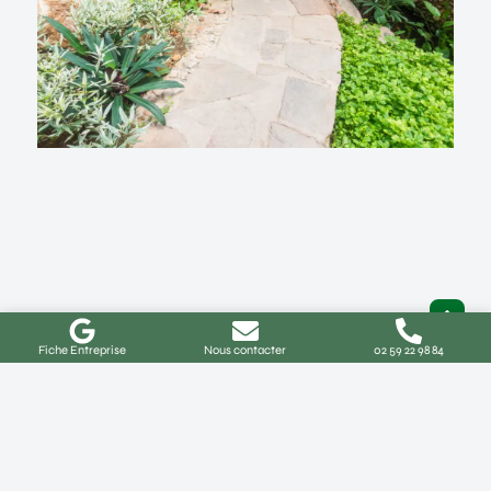
Fiche Entreprise
Nous contacter
02 59 22 98 84
Aménagement de jardin à Buchy :
idées, coûts et démarches
Comment réussir votre projet d’aménagement de
jardin à Buchy ? Vous habitez à Buchy ou