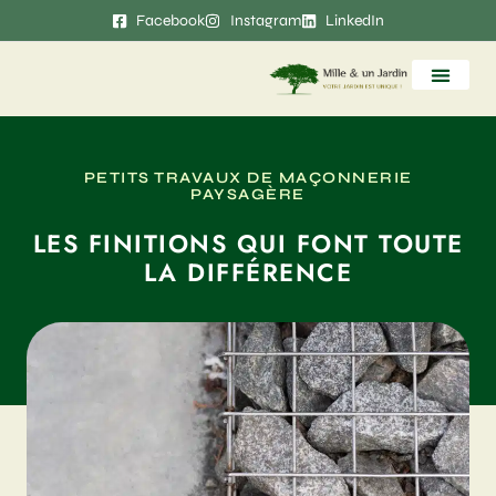
Facebook
Instagram
LinkedIn
Création de jardins et en
Élagage et aba
Maçonnerie pay
Nos réalis
PETITS TRAVAUX DE MAÇONNERIE
PAYSAGÈRE
LES FINITIONS QUI FONT TOUTE
LA DIFFÉRENCE