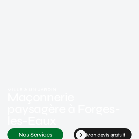
MILLE & UN JARDIN
Maçonnerie
paysagère à Forges-
les-Eaux
Nos Services
Mon devis gratuit