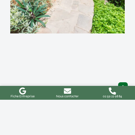
Fiche Entreprise
Nous contacter
02 59 22 98 84
Aménagement de jardin à Buchy :
idées, coûts et démarches
Comment réussir votre projet d’aménagement de
jardin à Buchy ? Vous habitez à Buchy ou
Lire La Suite »