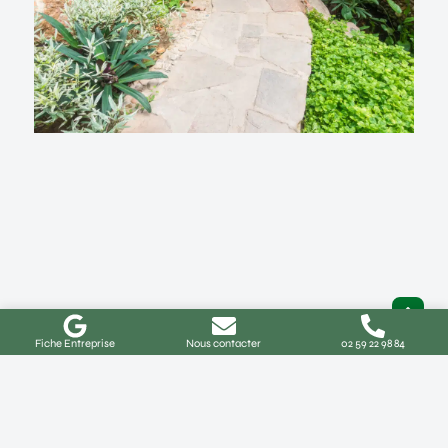
Fiche Entreprise
Nous contacter
02 59 22 98 84
Aménagement de jardin à Buchy :
idées, coûts et démarches
Comment réussir votre projet d’aménagement de
jardin à Buchy ? Vous habitez à Buchy ou