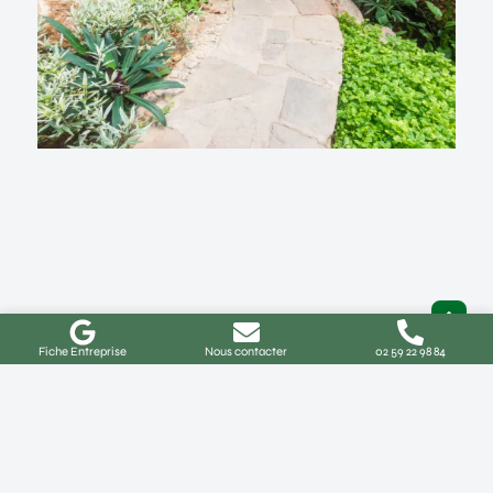
Fiche Entreprise
Nous contacter
02 59 22 98 84
Aménagement de jardin à Buchy :
idées, coûts et démarches
Comment réussir votre projet d’aménagement de
jardin à Buchy ? Vous habitez à Buchy ou