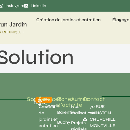
Instagram
LinkedIn
Création de jardins et entretien
Élagage
olution
Société
Services
Zones
Autres
Contact
Accueil
Avis
gratuit
Devis
d'activité
Google
Création
Nos
70 RUE
Barentin
de
réalisations
WINSTON
jardins et
CHURCHILL
Buchy
Projets
entretien
MONTVILLE
réalisés