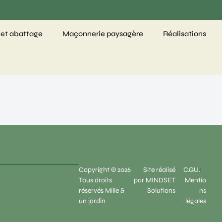
 et abattage
Maçonnerie paysagère
Réalisations
Copyright © 2026
Site réalisé
C.GU.
Tous droits
par MINDSET
Mentio
réservés Mille &
Solutions
ns
un jardin
légales