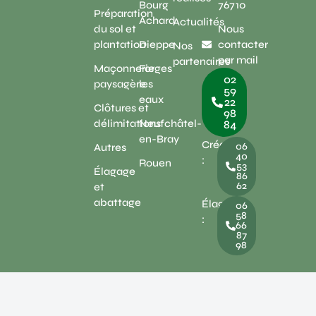
Bourg
76710
Préparation
Achard
Actualités
du sol et
Nous
plantation
Dieppe
contacter
Nos
par mail
partenaires
Maçonnerie
Forges
02
paysagère
les
59
eaux
22
Clôtures et
98
délimitations
Neufchâtel-
84
en-Bray
Création
06
Autres
40
:
Rouen
53
Élagage
86
62
et
abattage
Élagage
06
58
:
66
87
98