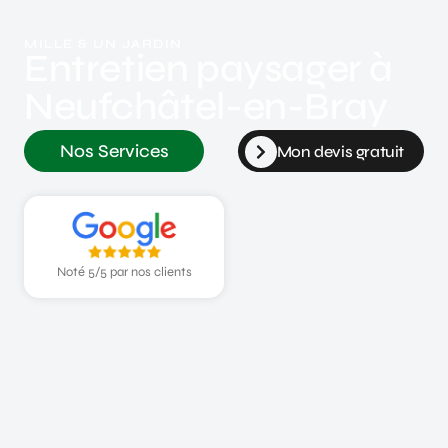
MILLE & UN JARDIN
Entretien paysager à
Neufchâtel-en-Bray
Nos Services
Mon devis gratuit
Noté 5/5 par nos clients