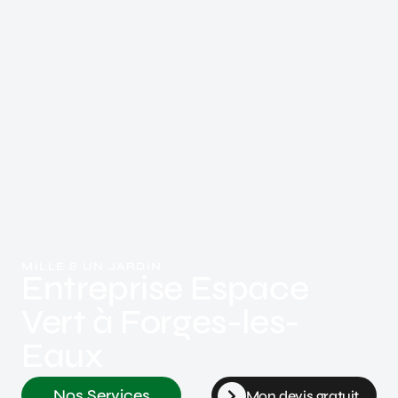
MILLE & UN JARDIN
Entreprise Espace
Vert à Forges-les-
Eaux
Nos Services
Mon devis gratuit