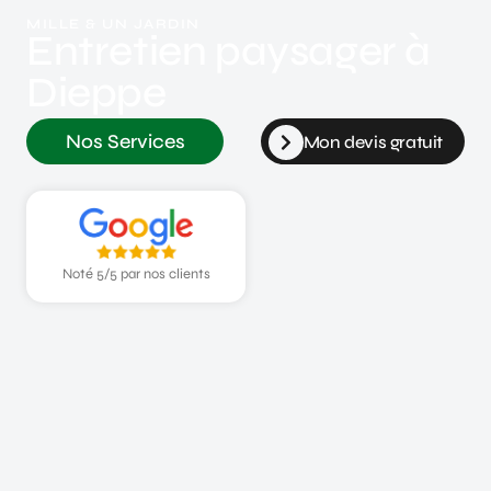
MILLE & UN JARDIN
Entretien paysager à
Dieppe
Nos Services
Mon devis gratuit
Noté 5/5 par nos clients