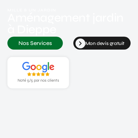
MILLE & UN JARDIN
Aménagement jardin
à Dieppe
Nos Services
Mon devis gratuit
Noté 5/5 par nos clients