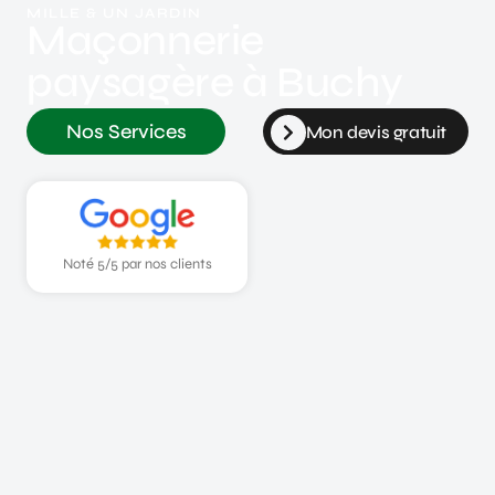
MILLE & UN JARDIN
Maçonnerie
paysagère à Buchy
Nos Services
Mon devis gratuit
Noté 5/5 par nos clients