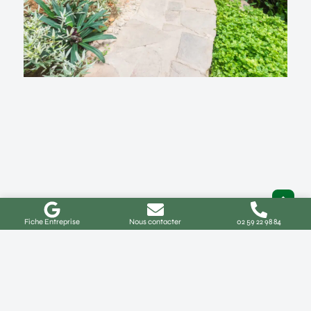
Fiche Entreprise
Nous contacter
02 59 22 98 84
Aménagement de jardin à Buchy :
idées, coûts et démarches
Comment réussir votre projet d’aménagement de
jardin à Buchy ? Vous habitez à Buchy ou
Lire La Suite »